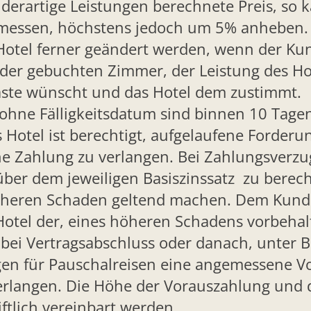
derartige Leistungen berechnete Preis, so k
emessen, höchstens jedoch um 5% anheben.
Hotel ferner geändert werden, wenn der Ku
der gebuchten Zimmer, der Leistung des Hot
äste wünscht und das Hotel dem zustimmt.
ohne Fälligkeitsdatum sind binnen 10 Tag
Hotel ist berechtigt, aufgelaufene Forderung
e Zahlung zu verlangen. Bei Zahlungsverzug 
über dem jeweiligen Basiszinssatz zu bere
öheren Schaden geltend machen. Dem Kunde
Hotel der, eines höheren Schadens vorbehal
, bei Vertragsabschluss oder danach, unter 
en für Pauschalreisen eine angemessene V
verlangen. Die Höhe der Vorauszahlung und
ftlich vereinbart werden.