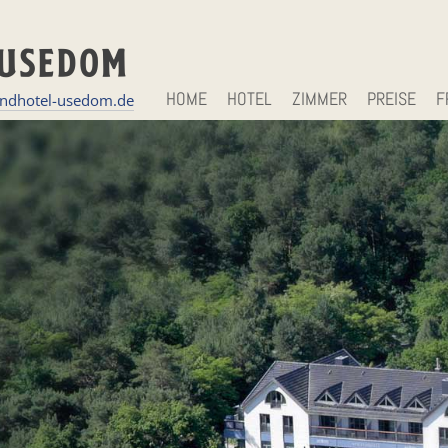
 USEDOM
HOME
HOTEL
ZIMMER
PREISE
F
andhotel-usedom.de